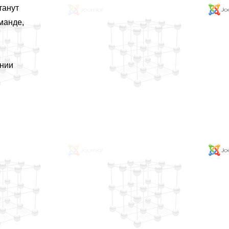
танут
манде,
ении