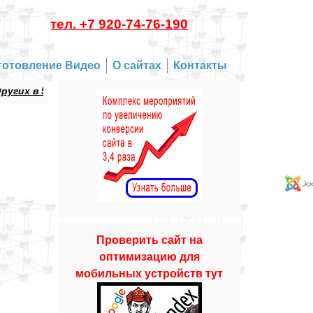
тел. +7 920-74-76-190
готовление Видео
О сайтах
Контакты
х в 5 раз!
т.к. Гугл и Яндекс разделили основную выдачу и 
Проверить сайт на
оптимизацию для
мобильных устройств тут