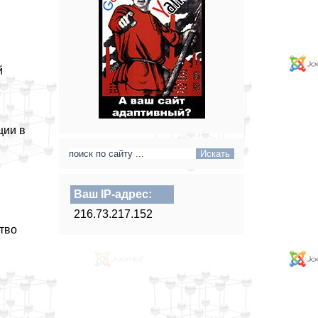
й
ции в
Ваш IP-адрес:
216.73.217.152
тво