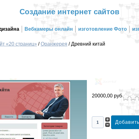
Создание интернет сайтов
дизайна
Вебкамеры онлайн
изготовление Фото
из
йт «20 страниц»
/
Оранжерея
/
Древний китай
20000,00 руб