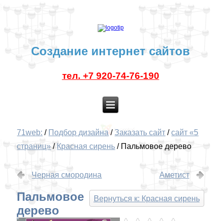
Создание интернет сайтов
тел. +7 920-74-76-190
71web:
/
Подбор дизайна
/
Заказать сайт
/
сайт «5
страниц»
/
Красная сирень
/
Пальмовое дерево
Черная смородина
Аметист
Пальмовое
Вернуться к: Красная сирень
дерево