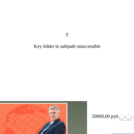
×
Key folder in safepath unaccessible
20000,00 руб