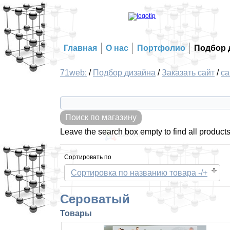
Главная
О нас
Портфолио
Подбор 
71web:
/
Подбор дизайна
/
Заказать сайт
/
са
Leave the search box empty to find all products,
Сортировать по
Сортировка по названию товара -/+
Сероватый
Товары