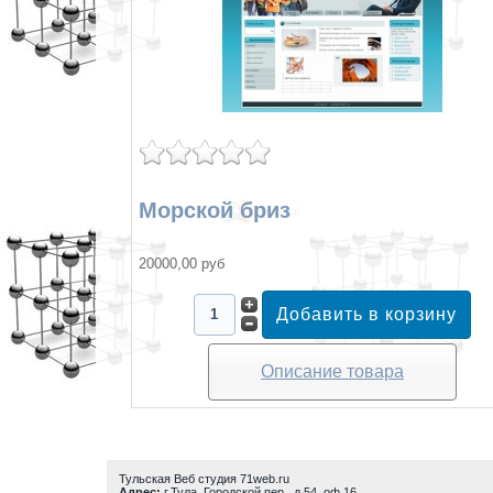
Морской бриз
20000,00 руб
Описание товара
Тульская Веб студия 71web.ru
Адрес:
г.Тула
,
Городской пер., д.54, оф.16